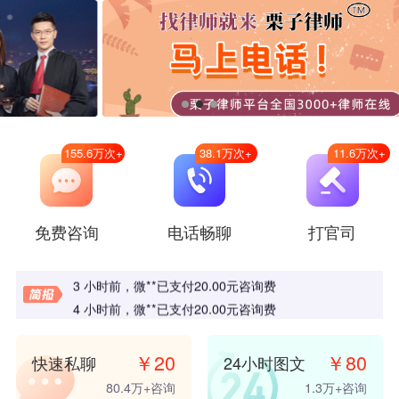
155.6万
次+
38.1万
次+
11.6万
次+
24 分钟前
，
微**
已支付
20.00
元咨询费
免费咨询
电话畅聊
打官司
1 小时前
，
微**
已支付
38.00
元咨询费
3 小时前
，
桦**
已支付
10.00
元咨询费
3 小时前
，
微**
已支付
20.00
元咨询费
4 小时前
，
微**
已支付
20.00
元咨询费
5 小时前
，
u**
已支付
8.00
元咨询费
5 小时前
，
嗯**
已支付
20.00
元咨询费
￥
20
￥
80
快速私聊
24小时图文
6 小时前
，
璃**
已支付
10.00
元咨询费
80.4万
+咨询
1.3万
+咨询