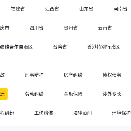
福建省
江西省
山东省
河南省
庆市
四川省
贵州省
云南省
疆维吾尔自治区
台湾省
香港特别行政区
故
刑事辩护
房产纠纷
债权债务
迁
劳动纠纷
金融保险
涉外专长
程纠纷
工伤赔偿
法律顾问
环境保护