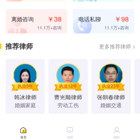
10 小时前
，
微**
已支付
20.00
元咨询费
10 小时前
，
微**
已支付
20.00
元咨询费
￥
38
￥
98
离婚咨询
电话私聊
10 小时前
，
桦**
已支付
10.00
元咨询费
11.1万
+咨询
11.1万
+咨询
12 小时前
，
微**
已支付
98.00
元咨询费
15 小时前
，
微**
已支付
20.00
元咨询费
推荐律师
更多推荐律师
>
20 小时前
，
C**
已支付
20.00
元咨询费
21 小时前
，
桦**
已支付
20.00
元咨询费
1 天前
，
冬**
已支付
98.00
元咨询费
1 天前
，
微**
已支付
20.00
元咨询费
1 天前
，
😃**
已支付
20.00
元咨询费
执业5年
执业12年
执业23年
1 天前
，
微**
已支付
8.00
元咨询费
韩冰
律师
曹光顺
律师
张朝春
律师
1 天前
，
微**
已支付
98.00
元咨询费
婚姻家庭
劳动工伤
婚姻交通
1 天前
，
嗯**
已支付
20.00
元咨询费
2 天前
，
微**
已支付
98.00
元咨询费
2 天前
，
u**
已支付
20.00
元咨询费
法律文书
5 天前
，
微**
已支付
8.00
元咨询费
首页
消息
我的