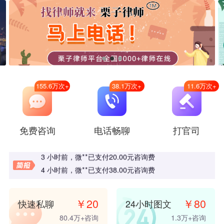
155.6万
次+
38.1万
次+
11.6万
次+
10 分钟前
，
微**
已支付
20.00
元咨询费
免费咨询
电话畅聊
打官司
1 小时前
，
𪟖**
已支付
20.00
元咨询费
3 小时前
，
u**
已支付
20.00
元咨询费
3 小时前
，
微**
已支付
20.00
元咨询费
4 小时前
，
微**
已支付
38.00
元咨询费
5 小时前
，
桦**
已支付
10.00
元咨询费
6 小时前
，
微**
已支付
20.00
元咨询费
￥
20
￥
80
快速私聊
24小时图文
7 小时前
，
微**
已支付
20.00
元咨询费
80.4万
+咨询
1.3万
+咨询
9 小时前
，
璃**
已支付
10.00
元咨询费