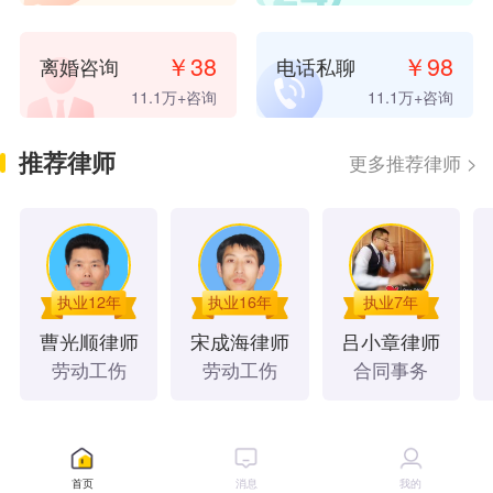
9 小时前
，
微**
已支付
20.00
元咨询费
15 小时前
，
C**
已支付
20.00
元咨询费
￥
38
￥
98
离婚咨询
电话私聊
15 小时前
，
桦**
已支付
20.00
元咨询费
11.1万
+咨询
11.1万
+咨询
16 小时前
，
冬**
已支付
98.00
元咨询费
16 小时前
，
😃**
已支付
20.00
元咨询费
推荐律师
更多推荐律师
>
18 小时前
，
微**
已支付
8.00
元咨询费
18 小时前
，
微**
已支付
20.00
元咨询费
19 小时前
，
微**
已支付
98.00
元咨询费
19 小时前
，
𪟖**
已支付
20.00
元咨询费
21 小时前
，
u**
已支付
20.00
元咨询费
执业12年
执业16年
执业7年
21 小时前
，
微**
已支付
20.00
元咨询费
曹光顺
律师
宋成海
律师
吕小章
律师
1 天前
，
微**
已支付
38.00
元咨询费
劳动工伤
劳动工伤
合同事务
1 天前
，
桦**
已支付
10.00
元咨询费
1 天前
，
u**
已支付
20.00
元咨询费
4 天前
，
微**
已支付
8.00
元咨询费
法律文书
9 天前
，
微**
已支付
20.00
元咨询费
首页
消息
我的