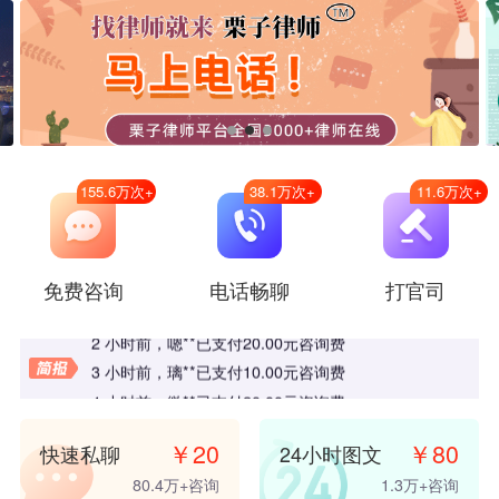
155.6万
次+
38.1万
次+
11.6万
次+
15 分钟前
，
微**
已支付
20.00
元咨询费
1 小时前
，
微**
已支付
20.00
元咨询费
免费咨询
电话畅聊
打官司
2 小时前
，
u**
已支付
8.00
元咨询费
2 小时前
，
嗯**
已支付
20.00
元咨询费
3 小时前
，
璃**
已支付
10.00
元咨询费
4 小时前
，
微**
已支付
20.00
元咨询费
4 小时前
，
微**
已支付
20.00
元咨询费
￥
20
￥
80
快速私聊
24小时图文
4 小时前
，
桦**
已支付
10.00
元咨询费
80.4万
+咨询
1.3万
+咨询
6 小时前
，
微**
已支付
98.00
元咨询费